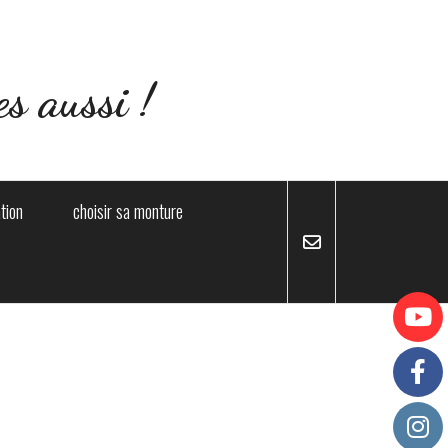
s aussi !
ation
choisir sa monture