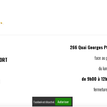
266 Quai Georges 
face au 
PORT
du lu
1
de 9h00 à 12
]
fermeture
Autoriser
Facebook est désactivé.