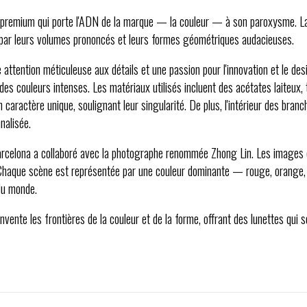
e premium qui porte l'ADN de la marque — la couleur — à son paroxysme. L
par leurs volumes prononcés et leurs formes géométriques audacieuses. ​
attention méticuleuse aux détails et une passion pour l'innovation et le de
 couleurs intenses. Les matériaux utilisés incluent des acétates laiteux, t
 caractère unique, soulignant leur singularité. De plus, l'intérieur des bran
nalisée.
celona a collaboré avec la photographe renommée Zhong Lin. Les images cré
. Chaque scène est représentée par une couleur dominante — rouge, orange,
u monde. ​
vente les frontières de la couleur et de la forme, offrant des lunettes qui so