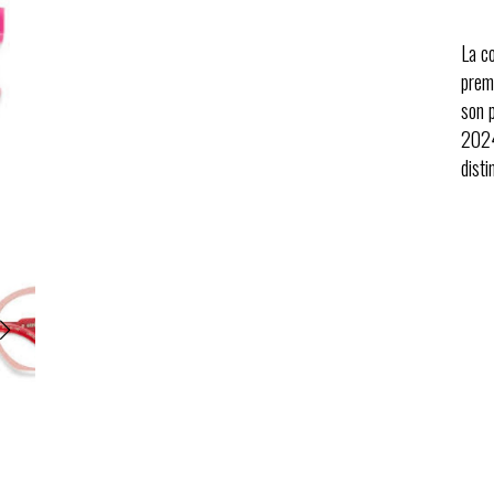
La c
prem
son 
2024
dist