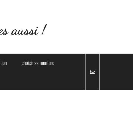
s aussi !
ation
choisir sa monture